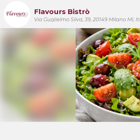
Flavours Bistrò
Via Guglielmo Silva, 39, 20149 Milano MI, It