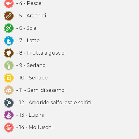
- 4 - Pesce
- 5 - Arachidi
- 6 - Soia
- 7 - Latte
- 8 - Frutta a guscio
- 9 - Sedano
- 10 - Senape
- 11 - Semi di sesamo
- 12 - Anidride solforosa e solfiti
- 13 - Lupini
- 14 - Molluschi