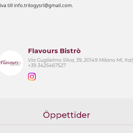
a till info.trilogysrl@gmail.com.
Flavours Bistrò
Via Guglielmo Silva, 39, 20149 Milano MI, Ital
+39 3425467527
Öppettider